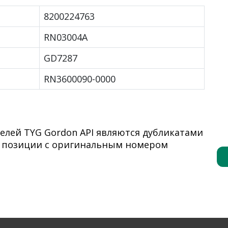
8200224763
RN03004A
GD7287
RN3600090-0000
елей TYG Gordon API являются дубликатами
я позиции с оригинальным номером