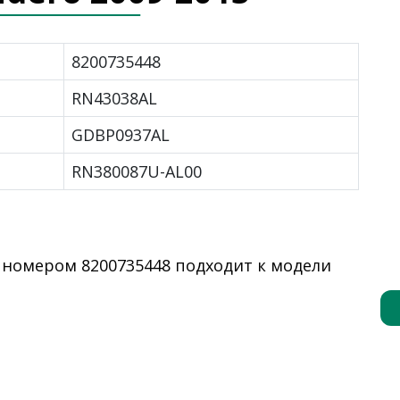
8200735448
RN43038AL
GDBP0937AL
RN380087U-AL00
 номером 8200735448 подходит к модели