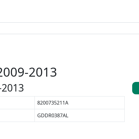
2009-2013
-2013
8200735211A
GDDR0387AL