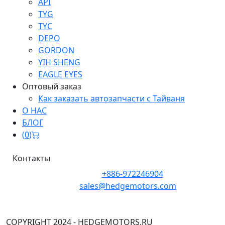
API
TYG
TYC
DEPO
GORDON
YIH SHENG
EAGLE EYES
Оптовый заказ
Как заказать автозапчасти с Тайваня
О НАС
БЛОГ
(
0
)
Контакты
Телефон:
+886-972246904
Почта:
sales@hedgemotors.com
Адрес:
No. 152-12, Section 1, Zhongxiao East Road,
Zhongzheng District, Taipei City 100, Taiwan
COPYRIGHT 2024 - HEDGEMOTORS.RU