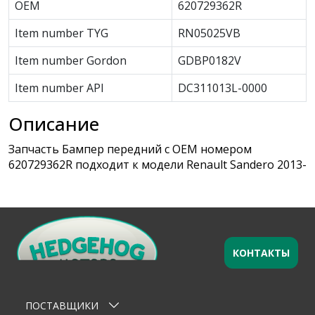
OEM
620729362R
Item number TYG
RN05025VB
Item number Gordon
GDBP0182V
Item number API
DC311013L-0000
Описание
Запчасть Бампер передний с OEM номером
620729362R подходит к модели Renault Sandero 2013-
КОНТАКТЫ
Оставьте заявку
×
Ваше имя
ПОСТАВЩИКИ