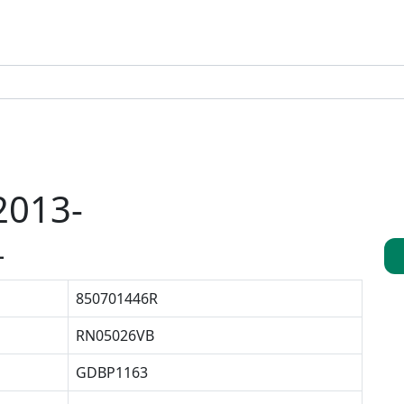
2013-
-
850701446R
RN05026VB
GDBP1163