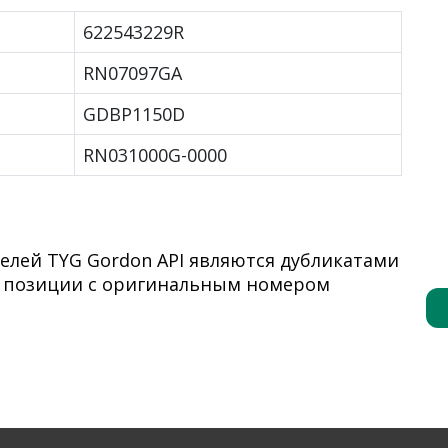
622543229R
RN07097GA
GDBP1150D
RN031000G-0000
елей TYG Gordon API являются дубликатами
я позиции с оригинальным номером