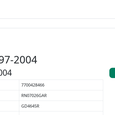
997-2004
004
7700428466
RN07026GAR
GD4645R