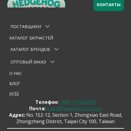
КОНТАКТЫ
Оставьте заявку
×
Ваше имя
ПОСТАВЩИКИ
Email
КАТАЛОГ ЗАПЧАСТЕЙ
Телефон
КАТАЛОГ БРЕНДОВ
Тема
ОПТОВЫЙ ЗАКАЗ
О НАС
Сообщение
БЛОГ
(
0
)
Телефон:
+886-972246904
Почта:
sales@hedgemotors.com
Адрес:
No. 152-12, Section 1, Zhongxiao East Road,
Zhongzheng District, Taipei City 100, Taiwan
Отправить сообщение