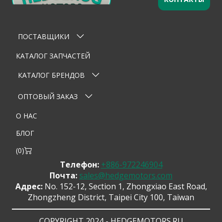
Оставьте заявку
×
Ваше имя
ПОСТАВЩИКИ
Email
КАТАЛОГ ЗАПЧАСТЕЙ
Телефон
КАТАЛОГ БРЕНДОВ
Тема
ОПТОВЫЙ ЗАКАЗ
О НАС
Сообщение
БЛОГ
(
0
)
Телефон:
+886-972246904
Почта:
sales@hedgemotors.com
Адрес:
No. 152-12, Section 1, Zhongxiao East Road,
Zhongzheng District, Taipei City 100, Taiwan
Отправить сообщение
COPYRIGHT 2024 - HEDGEMOTORS.RU