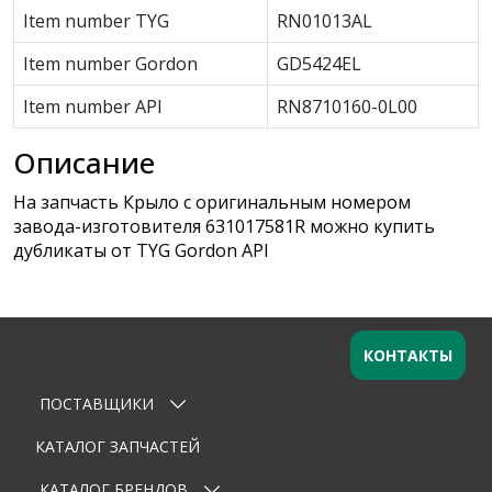
Item number TYG
RN01013AL
Item number Gordon
GD5424EL
Item number API
RN8710160-0L00
Описание
На запчасть Крыло с оригинальным номером
завода-изготовителя 631017581R можно купить
дубликаты от TYG Gordon API
КОНТАКТЫ
ПОСТАВЩИКИ
Оставьте заявку
×
Ваше имя
КАТАЛОГ ЗАПЧАСТЕЙ
КАТАЛОГ БРЕНДОВ