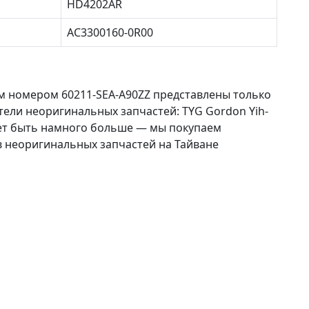
HD4202AR
AC3300160-0R00
м номером 60211-SEA-A90ZZ представлены только
ели неоригинальных запчастей: TYG Gordon Yih-
ет быть намного больше — мы покупаем
в неоригинальных запчастей на Тайване