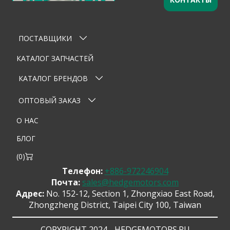
Оставьте заявку
×
Ваше имя
ПОСТАВЩИКИ
Email
КАТАЛОГ ЗАПЧАСТЕЙ
Телефон
КАТАЛОГ БРЕНДОВ
Тема
ОПТОВЫЙ ЗАКАЗ
О НАС
Сообщение
БЛОГ
(
0
)
Телефон:
+886-972246904
Почта:
sales@hedgemotors.com
Адрес:
No. 152-12, Section 1, Zhongxiao East Road,
Zhongzheng District, Taipei City 100, Taiwan
Отправить сообщение
COPYRIGHT 2024 - HEDGEMOTORS.RU