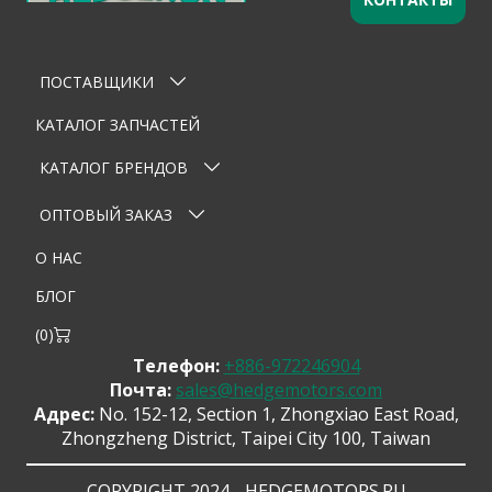
Оставьте заявку
×
Ваше имя
ПОСТАВЩИКИ
Email
КАТАЛОГ ЗАПЧАСТЕЙ
Телефон
КАТАЛОГ БРЕНДОВ
Тема
ОПТОВЫЙ ЗАКАЗ
О НАС
Сообщение
БЛОГ
(
0
)
Телефон:
+886-972246904
Почта:
sales@hedgemotors.com
Адрес:
No. 152-12, Section 1, Zhongxiao East Road,
Zhongzheng District, Taipei City 100, Taiwan
Отправить сообщение
COPYRIGHT 2024 - HEDGEMOTORS.RU