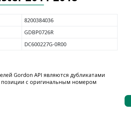
8200384036
GDBP0726R
DC600227G-0R00
елей Gordon API являются дубликатами
я позиции с оригинальным номером