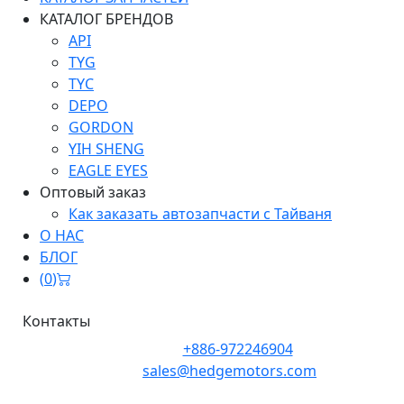
КАТАЛОГ БРЕНДОВ
API
TYG
TYC
DEPO
GORDON
YIH SHENG
EAGLE EYES
Оптовый заказ
Как заказать автозапчасти с Тайваня
О НАС
БЛОГ
(
0
)
Контакты
Телефон:
+886-972246904
Почта:
sales@hedgemotors.com
Адрес:
No. 152-12, Section 1, Zhongxiao East Road,